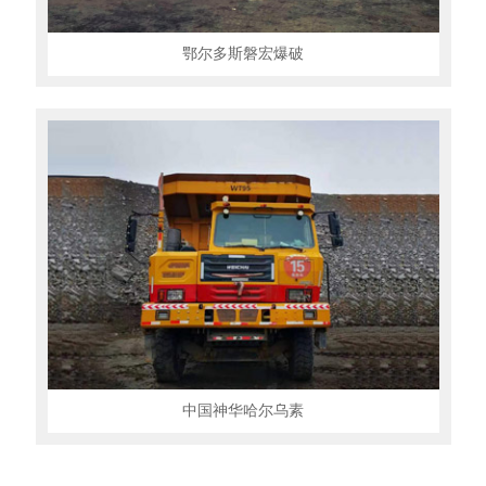
言
我
鄂尔多斯磐宏爆破
们
中国神华哈尔乌素