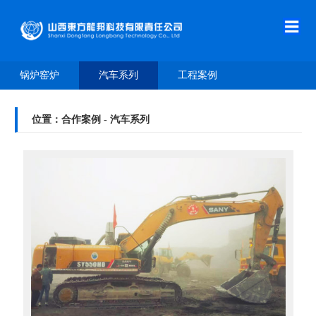
首
页
走
锅炉窑炉
汽车系列
工程案例
进
新
龙
闻
技
位置：合作案例 - 汽车系列
邦
中
术
产
心
原
品
合
理
介
作
人
绍
案
才
在
例
招
线
联
聘
留
系