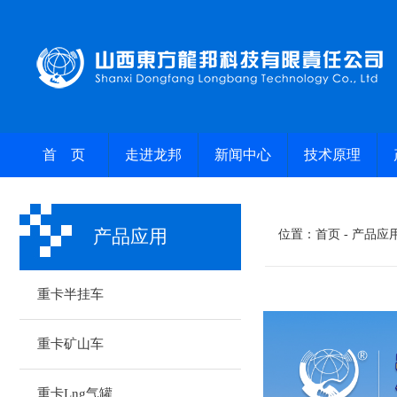
首 页
走进龙邦
新闻中心
技术原理
产品应用
位置：
首页
- 产品应
重卡半挂车
重卡矿山车
重卡Lng气罐