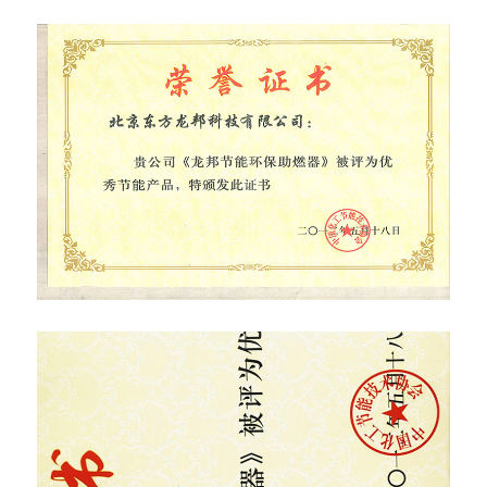
言
我
们