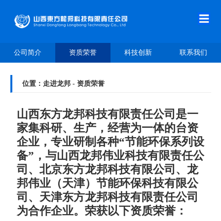
首
页
走
公司简介
资质荣誉
科技创新
联系我们
进
新
龙
闻
技
位置：走进龙邦 - 资质荣誉
邦
中
术
产
山西东方龙邦科技有限责任公司
是一
心
原
品
合
家集科研、生产，经营为一体的台资
企业，专业研制各种“节能环保系列设
理
介
作
人
备”，与
山西龙邦伟业科技有限责任公
司、
北京东方龙邦科技有限公司、龙
绍
案
才
在
邦伟业（天津）节能环保科技有限公
例
招
线
联
司、天津东方龙邦科技有限责任公司
为合作企业。荣获以下资质荣誉：
聘
留
系