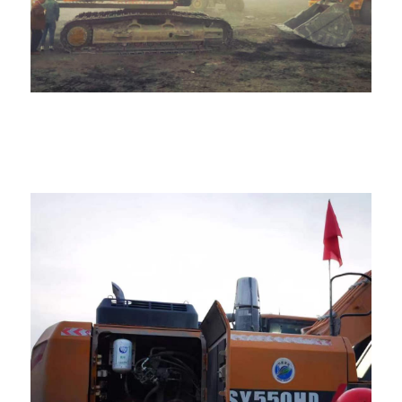
言
我
们