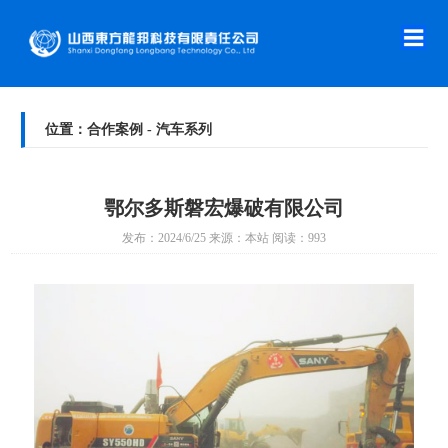
首
页
走
进
新
位置：合作案例 - 汽车系列
龙
闻
技
邦
中
术
鄂尔多斯磐宏爆破有限公司
产
发布：2024/6/25 来源：本站 阅读：993
心
原
品
合
理
介
作
人
绍
案
才
在
例
招
线
联
聘
留
系