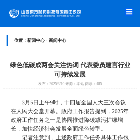
首
页
走
进
新
位置：新闻中心 - 新闻中心
龙
闻
技
邦
中
术
绿色低碳成两会关注热词 代表委员建言行业
产
可持续发展
心
原
品
合
发布：2025/3/10 来源：本站 阅读：485
理
介
作
人
3月5日上午9时，十四届全国人大三次会议
绍
案
才
在
在人民大会堂开幕。政府工作报告提到，2025年
政府工作任务之一是协同推进降碳减污扩绿增
例
招
线
联
长，加快经济社会发展全面绿色转型。
聘
留
系
记者注意到，上述政府工作任务具体工作包